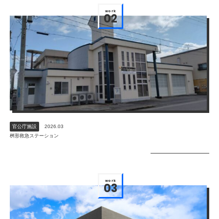
work
02
官公庁施設
2026.03
桝形救急ステーション
work
03