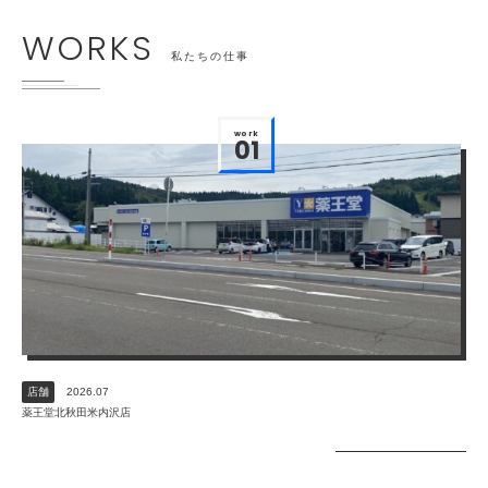
てるさんの奮闘記
WORKS
私たちの仕事
work
01
店舗
2026.07
薬王堂北秋田米内沢店