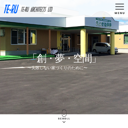
TE-RU ARCHIT
COMPANY
WORKS
私たちについて
作品紹介
GALLERY
FLOW
「創・夢・空間」
CG作品集
設計の流れ
〜失敗しない家づくりのために〜
STAFF
QUESTION
スタッフ紹介
よくある質問
JOIN
CONTACT
採用情報
お問い合わせ
お知らせ一覧
リンク