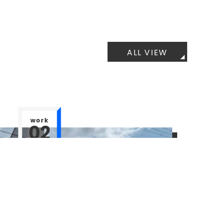
ALL VIEW
work
02