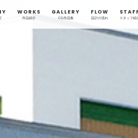
NY
WORKS
GALLERY
FLOW
STAF
TE-RU ARCHITECTS LTD
て
作品紹介
CG作品集
設計の流れ
スタッフ紹