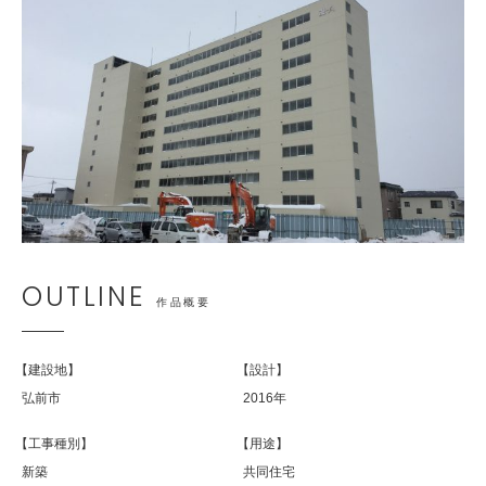
てるさんの奮闘記
OUTLINE
作品概要
【建設地】
【設計】
弘前市
2016年
【工事種別】
【用途】
新築
共同住宅