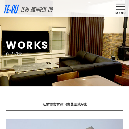
TE-RU ARCHIT
COMPANY
WORKS
私たちについて
作品紹介
WORKS
GALLERY
FLOW
作品紹介
CG作品集
設計の流れ
STAFF
QUESTION
スタッフ紹介
よくある質問
JOIN
CONTACT
採用情報
お問い合わせ
弘前市市営住宅青葉団地A棟
お知らせ一覧
リンク